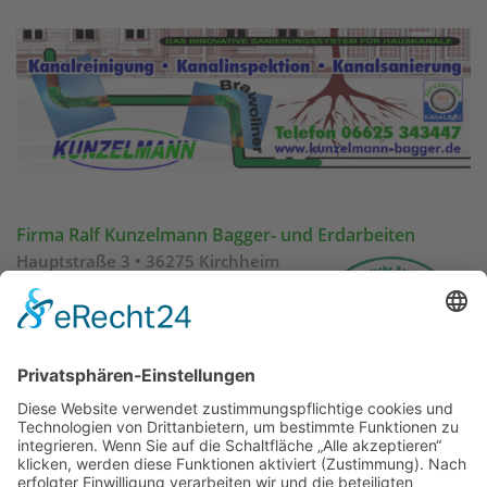
Firma Ralf Kunzelmann Bagger- und Erdarbeiten
Hauptstraße 3 • 36275
Kirchheim
Telefon: 06625 / 9151840
Büro und Bauhof
Hauptstraße 5 • 36275 Kirchheim
Telefon 06625 / 343447
Internet:
www.kunzelmann-bagger.de
E-mail:
info@kunzelmann-bagger.de