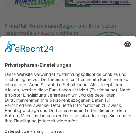
Firma Ralf Kunzelmann Bagger- und Erdarbeiten
Hauptstraße 3 • 36275
Kirchheim
Telefon: 06625 / 9151840
Büro und Bauhof
Hauptstraße 5 • 36275 Kirchheim
Telefon 06625 / 343447
Internet:
www.kunzelmann-bagger.de
E-mail:
info@kunzelmann-bagger.de
Cookie-Einstellungen