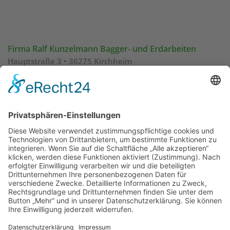
Firma Ralf Kunzelmann Bagger- und Erdarbeiten
Hauptstraße 3 • 36275
Kirchheim
Telefon: 06625 / 9151840
Büro und Bauhof
Hauptstraße 5 • 36275 Kirchheim
Telefon 06625 / 343447
Internet:
www.kunzelmann-bagger.de
E-mail:
info@kunzelmann-bagger.de
Cookie-Einstellungen